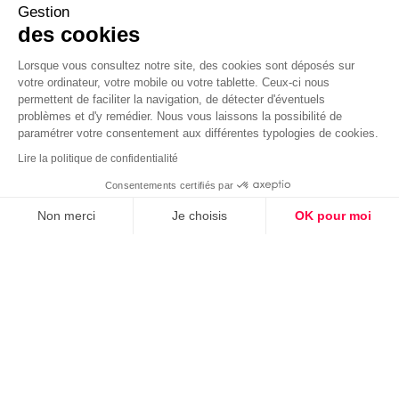
Gestion
des cookies
Lorsque vous consultez notre site, des cookies sont déposés sur
votre ordinateur, votre mobile ou votre tablette. Ceux-ci nous
permettent de faciliter la navigation, de détecter d'éventuels
problèmes et d'y remédier. Nous vous laissons la possibilité de
paramétrer votre consentement aux différentes typologies de cookies.
Lire la politique de confidentialité
Consentements certifiés par
Non merci
Je choisis
OK pour moi
Axeptio consent
Plateforme de Gestion du Consentement : Personnalisez vos O
Notre plateforme vous permet d'adapter et de gérer vos paramètr
NOS SAVOIR-FAIRE
01.
Structures &