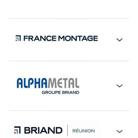
métalliques et enveloppes de bâtiment plus
simples en région.
En savoir plus
BRIAND Métal Bretagne réalise les structures
métalliques et enveloppes de bâtiments en
En savoir plus
Bretagne avec des équipes locales dédiées
connaissant bien les enjeux du territoire.
France Montage répond à vos besoins
En savoir plus
d’expertises pour l’installation de structures
métalliques et bois, sur l’ensemble du territoire
pour tous types d’ouvrages, des plus simples aux
plus complexes.
France Montage compte 25 personnes qualifiées
ALPHAMETAL répond aux marchés d’entretien et
et spécialisées dans la pose de structures
maintenance de métallerie, serrurerie et
notamment dans le secteur de l’industrie, du retail,
menuiserie, sur la région parisienne et en Bretagne.
des parkings, des ouvrages de grandes portées,