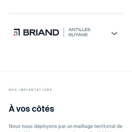
de grandes hauteurs ou de la réhabilitation.
En savoir plus
BRIAND Réunion conçoit, fabrique et monte des
bâtiments métalliques — charpente, couverture,
bardage et métallerie — pour tous types de
projets publics et privés à La Réunion et à
Mayotte, avec la connaissance fine des
contraintes techniques, climatiques et
BRIAND Antilles Guyane conçoit, fabrique et
réglementaires propres aux territoires ultramarins.
monte des bâtiments métalliques — charpente,
clos et couvert — pour tous types de projets
publics et privés à La Martinique, La Guadeloupe
En savoir plus
et La Guyane avec la connaissance fine des
NOS IMPLANTATIONS
contraintes techniques, climatiques et
réglementaires propres aux territoires ultramarins.
À vos côtés
En savoir plus
Nous nous déployons par un maillage territorial de