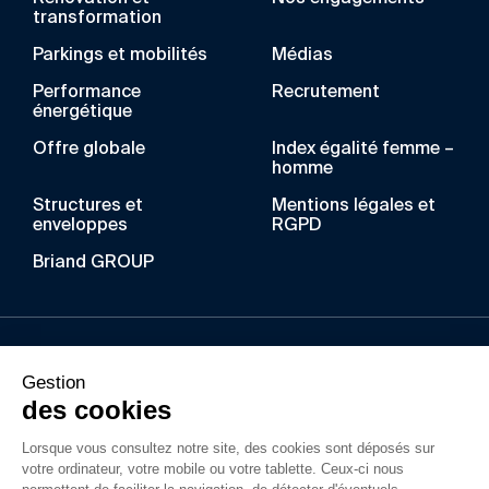
transformation
Parkings et mobilités
Médias
Performance
Recrutement
énergétique
Offre globale
Index égalité femme –
homme
Structures et
Mentions légales et
enveloppes
RGPD
Briand GROUP
Au fil des années, BRIAND a acquis un savoir-faire
Gestion
unique dans les métiers de la construction
des cookies
métallique, du bois lamellé, de l’enveloppe du
Lorsque vous consultez notre site, des cookies sont déposés sur
bâtiment et du gros-œuvre. Ses filiales
votre ordinateur, votre mobile ou votre tablette. Ceux-ci nous
interviennent dans la construction d’ouvrages