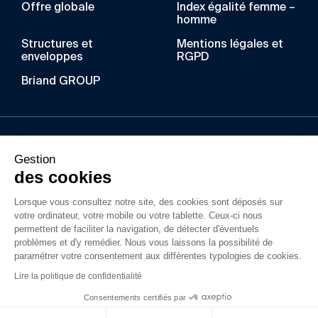
Offre globale
Index égalité femme –
homme
Structures et
Mentions légales et
enveloppes
RGPD
Briand GROUP
Au fil des années, BRIAND a acquis un savoir-faire
Gestion
unique dans les métiers de la construction
des cookies
métallique, du bois lamellé, de l’enveloppe du
Lorsque vous consultez notre site, des cookies sont déposés sur
bâtiment et du gros-œuvre. Ses filiales
votre ordinateur, votre mobile ou votre tablette. Ceux-ci nous
interviennent dans la construction d’ouvrages
permettent de faciliter la navigation, de détecter d'éventuels
simples ou complexes en France pour tous types
problèmes et d'y remédier. Nous vous laissons la possibilité de
paramétrer votre consentement aux différentes typologies de cookies.
de projets privé ou public.
Lire la politique de confidentialité
Consentements certifiés par
Mentions légales
©GroupeBriand2026