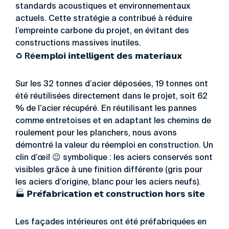
standards acoustiques et environnementaux
actuels. Cette stratégie a contribué à réduire
l’empreinte carbone du projet, en évitant des
constructions massives inutiles.
Ré
♻️
𝗲𝗺𝗽𝗹𝗼𝗶 𝗶𝗻𝘁𝗲𝗹𝗹𝗶𝗴𝗲𝗻𝘁 𝗱𝗲𝘀 𝗺𝗮𝘁𝗲𝗿𝗶𝗮𝘂𝘅
Sur les 32 tonnes d’acier déposées, 19 tonnes ont
été réutilisées directement dans le projet, soit 62
% de l’acier récupéré. En réutilisant les pannes
comme entretoises et en adaptant les chemins de
roulement pour les planchers, nous avons
démontré la valeur du réemploi en construction. Un
clin d’œil
😉
symbolique : les aciers conservés sont
visibles grâce à une finition différente (gris pour
les aciers d’origine, blanc pour les aciers neufs).
🏭
𝗣𝗿𝗲́𝗳𝗮𝗯𝗿𝗶𝗰𝗮𝘁𝗶𝗼𝗻 𝗲𝘁 𝗰𝗼𝗻𝘀𝘁𝗿𝘂𝗰𝘁𝗶𝗼𝗻 𝗵𝗼𝗿𝘀 𝘀𝗶𝘁𝗲
Les façades intérieures ont été préfabriquées en