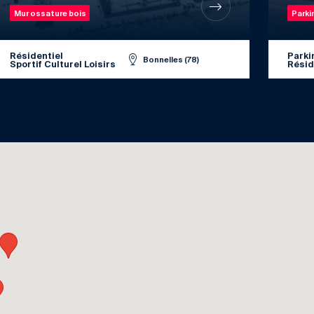
Mur ossature bois
Parki
Résidentiel
Parki
Bonnelles (78)
Sportif Culturel Loisirs
Résid