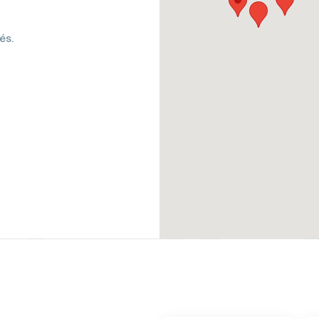
t
és.