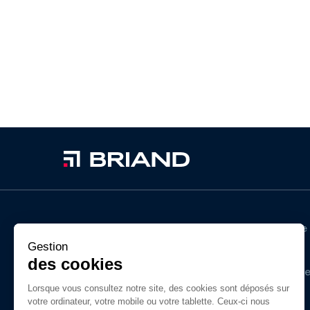
Au fil des années, BRIAND a acquis un savoir-faire
unique dans les métiers de la construction
Gestion
métallique, du bois lamellé, de l’enveloppe du
des cookies
bâtiment et du gros-œuvre. Ses filiales intervienn
dans la construction d’ouvrages simples ou
Lorsque vous consultez notre site, des cookies sont déposés sur
votre ordinateur, votre mobile ou votre tablette. Ceux-ci nous
complexes en France pour tous types de projets