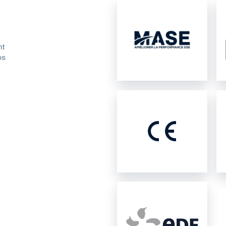
nt
os