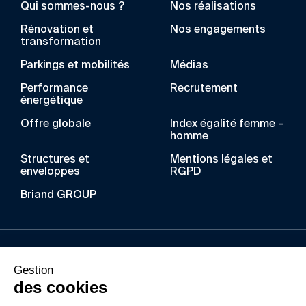
Qui sommes-nous ?
Nos réalisations
Rénovation et
Nos engagements
transformation
Parkings et mobilités
Médias
Performance
Recrutement
énergétique
Offre globale
Index égalité femme –
homme
Structures et
Mentions légales et
enveloppes
RGPD
Briand GROUP
Au fil des années, BRIAND a acquis un savoir-faire
Gestion
unique dans les métiers de la construction
des cookies
métallique, du bois lamellé, de l’enveloppe du