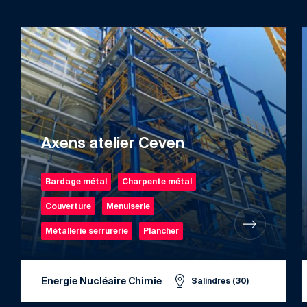
Axens atelier Ceven
Bardage métal
Charpente métal
Couverture
Menuiserie
Métallerie serrurerie
Plancher
Energie Nucléaire Chimie
Salindres (30)