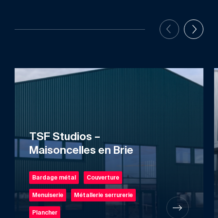
TSF Studios –
Maisoncelles en Brie
Bardage métal
Couverture
Menuiserie
Métallerie serrurerie
Plancher