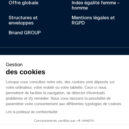
Offre globale
Index égalité femme –
homme
Structures et
Mentions légales et
enveloppes
RGPD
Briand GROUP
Au fil des années, BRIAND a acquis un savoir-faire
Gestion
unique dans les métiers de la construction
des cookies
métallique, du bois lamellé, de l’enveloppe du
Lorsque vous consultez notre site, des cookies sont déposés sur
bâtiment et du gros-œuvre. Ses filiales
votre ordinateur, votre mobile ou votre tablette. Ceux-ci nous
interviennent dans la construction d’ouvrages
permettent de faciliter la navigation, de détecter d'éventuels
simples ou complexes en France pour tous types
problèmes et d'y remédier. Nous vous laissons la possibilité de
paramétrer votre consentement aux différentes typologies de cookies.
de projets privé ou public.
Lire la politique de confidentialité
Consentements certifiés par
Mentions légales
©GroupeBriand2026