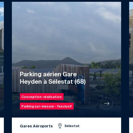
Parking aérien Gare
Heyden à Sélestat (68)
Conception-réalisation
Parking sur-mesure - l'exclusif
Gares Aéroports
Sélestat