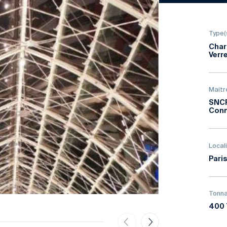
Type(
Char
Verr
Maitr
SNCF
Conn
Local
Paris
Tonna
400 