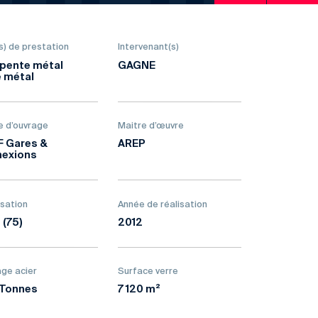
s) de prestation
Intervenant(s)
pente métal
GAGNE
e métal
e d’ouvrage
Maitre d’œuvre
 Gares &
AREP
exions
isation
Année de réalisation
 (75)
2012
ge acier
Surface verre
Tonnes
7 120 m²