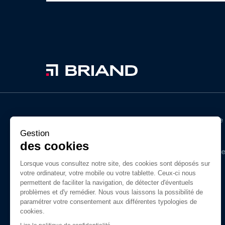
Au fil des années, BRIAND a acquis un savoir-faire
unique dans les métiers de la construction
Gestion
métallique, du bois lamellé, de l’enveloppe du
des cookies
bâtiment et du gros-œuvre. Ses filiales intervienn
dans la construction d’ouvrages simples ou
Lorsque vous consultez notre site, des cookies sont déposés sur
votre ordinateur, votre mobile ou votre tablette. Ceux-ci nous
complexes en France pour tous types de projets
permettent de faciliter la navigation, de détecter d'éventuels
privé ou public.
problèmes et d'y remédier. Nous vous laissons la possibilité de
paramétrer votre consentement aux différentes typologies de
cookies.