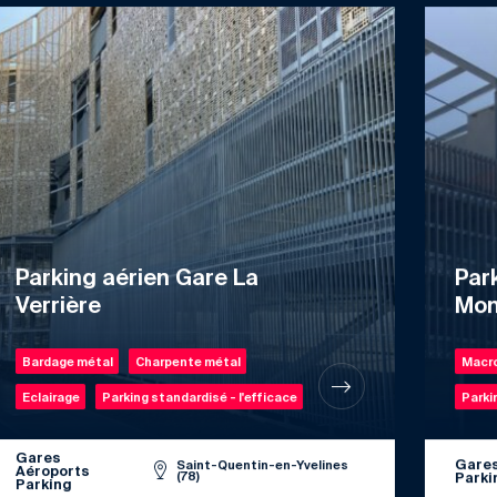
Parking aérien Gare La
Par
Verrière
Mon
Bardage métal
Charpente métal
Macro
Eclairage
Parking standardisé - l'efficace
Parki
Gares
Gares
Saint-Quentin-en-Yvelines
Aéroports
(78)
Parki
Parking