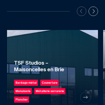
TSF Studios –
Maisoncelles en Brie
Bardage métal
Couverture
Menuiserie
Métallerie serrurerie
Plancher