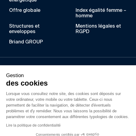
énergétique
Offre globale
Index égalité femme –
homme
Structures et
Mentions légales et
enveloppes
RGPD
Briand GROUP
Au fil des années, BRIAND a acquis un savoir-faire
Gestion
unique dans les métiers de la construction
des cookies
métallique, du bois lamellé, de l’enveloppe du
Lorsque vous consultez notre site, des cookies sont déposés sur
bâtiment et du gros-œuvre. Ses filiales
votre ordinateur, votre mobile ou votre tablette. Ceux-ci nous
interviennent dans la construction d’ouvrages
permettent de faciliter la navigation, de détecter d'éventuels
simples ou complexes en France pour tous types
problèmes et d'y remédier. Nous vous laissons la possibilité de
paramétrer votre consentement aux différentes typologies de cookies.
de projets privé ou public.
Lire la politique de confidentialité
Consentements certifiés par