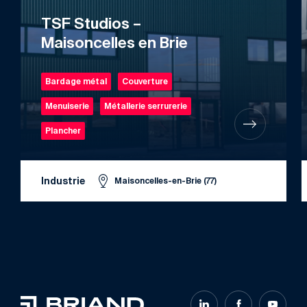
TSF Studios –
Maisoncelles en Brie
Bardage métal
Couverture
Menuiserie
Métallerie serrurerie
Plancher
Industrie
Maisoncelles-en-Brie (77)