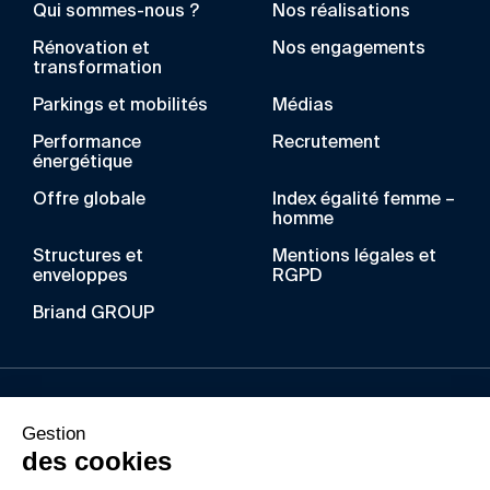
Qui sommes-nous ?
Nos réalisations
Rénovation et
Nos engagements
transformation
Parkings et mobilités
Médias
Performance
Recrutement
énergétique
Offre globale
Index égalité femme –
homme
Structures et
Mentions légales et
enveloppes
RGPD
Briand GROUP
Au fil des années, BRIAND a acquis un savoir-faire
Gestion
unique dans les métiers de la construction
des cookies
métallique, du bois lamellé, de l’enveloppe du