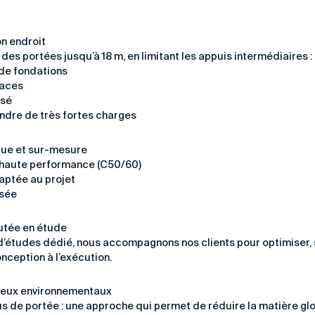
on endroit
es portées jusqu’à 18 m, en limitant les appuis intermédiaires :
 de fondations
paces
isé
ndre de très fortes charges
ique et sur-mesure
n haute performance (C50/60)
aptée au projet
isée
outée en étude
’études dédié, nous accompagnons nos clients pour optimiser, sé
nception à l’exécution.
jeux environnementaux
us de portée : une approche qui permet de réduire la matière gl