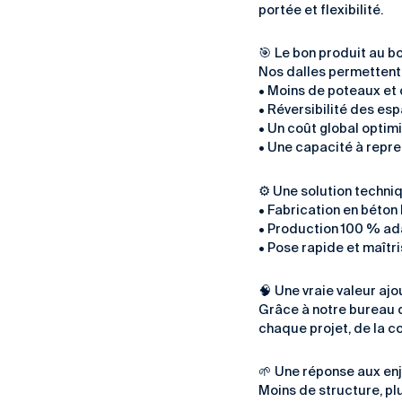
portée et flexibilité.
🎯 Le bon produit au b
Nos dalles permettent d
• Moins de poteaux et
• Réversibilité des es
• Un coût global optim
• Une capacité à repre
⚙️ Une solution techn
• Fabrication en béto
• Production 100 % ad
• Pose rapide et maîtr
🧠 Une vraie valeur aj
Grâce à notre bureau d
chaque projet, de la co
🌱 Une réponse aux en
Moins de structure, pl