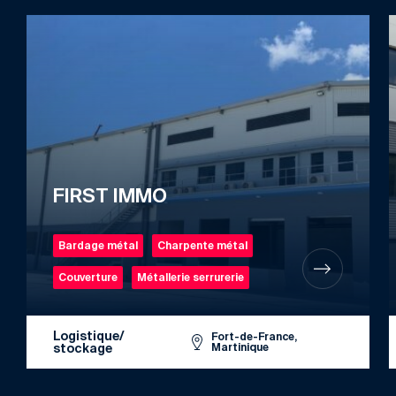
FIRST IMMO
Bardage métal
Charpente métal
Couverture
Métallerie serrurerie
Logistique/
Fort-de-France,
stockage
Martinique