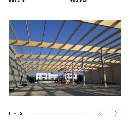
8872 m²
483 m3
1
2