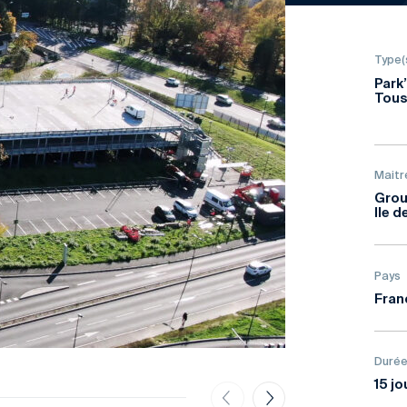
Type(
Park’
Tous
Maitr
Grou
Ile d
Pays
Fran
Durée
15 jo