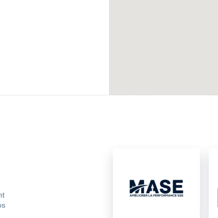
nt
os