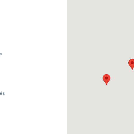
s
tés