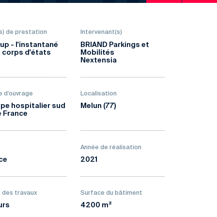
s) de prestation
Intervenant(s)
up - l'instantané
BRIAND Parkings et
 corps d'états
Mobilités
Nextensia
e d’ouvrage
Localisation
pe hospitalier sud
Melun (77)
e France
Année de réalisation
ce
2021
 des travaux
Surface du bâtiment
urs
4200 m²