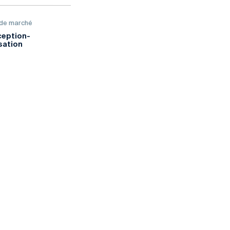
 de marché
eption-
isation