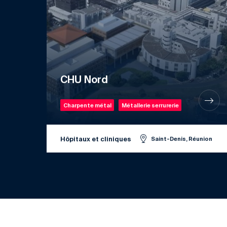
CHU Nord
Charpente métal
Métallerie serrurerie
Hôpitaux et cliniques
Saint-Denis, Réunion