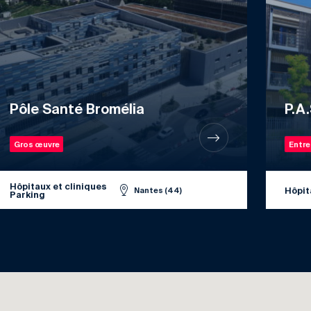
Pôle Santé Bromélia
P.A
Gros œuvre
Entre
Hôpitaux et cliniques
Hôpit
Nantes (44)
Parking