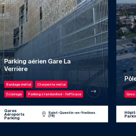
Parking aérien Gare La
Verrière
Pôl
Bardage métal
Charpente métal
Eclairage
Parking standardisé - l'efficace
Gros
Gares
Hôpit
Saint-Quentin-en-Yvelines
Aéroports
(78)
Parki
Parking