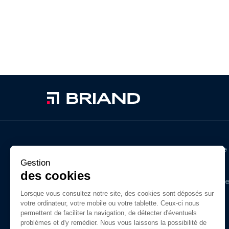
Au fil des années, BRIAND a acquis un savoir-faire
unique dans les métiers de la construction
Gestion
métallique, du bois lamellé, de l’enveloppe du
des cookies
bâtiment et du gros-œuvre. Ses filiales intervienn
dans la construction d’ouvrages simples ou
Lorsque vous consultez notre site, des cookies sont déposés sur
votre ordinateur, votre mobile ou votre tablette. Ceux-ci nous
complexes en France pour tous types de projets
permettent de faciliter la navigation, de détecter d'éventuels
privé ou public.
problèmes et d'y remédier. Nous vous laissons la possibilité de