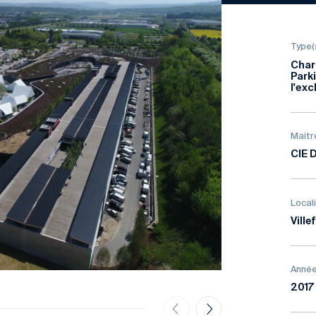
Type(
Char
Park
l'exc
Maitr
CIE
Local
Ville
Année
2017