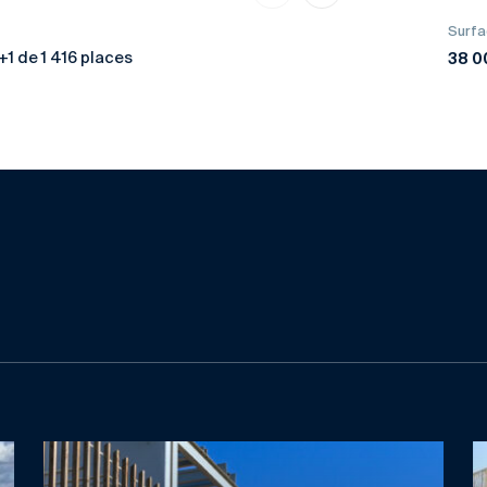
Surfa
38 0
+1 de 1 416 places