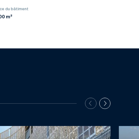
ce du bâtiment
00 m²