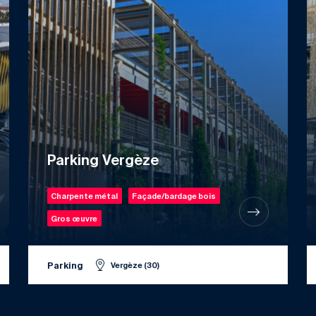
Parking Vergèze
Charpente métal
Façade/bardage bois
Gros œuvre
Parking
Vergèze (30)