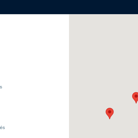
s
tés