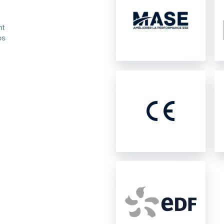
nt
os