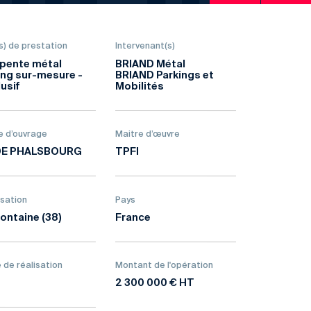
s) de prestation
Intervenant(s)
pente métal
BRIAND Métal
ing sur-mesure -
BRIAND Parkings et
lusif
Mobilités
e d’ouvrage
Maitre d’œuvre
 DE PHALSBOURG
TPFI
isation
Pays
fontaine (38)
France
 de réalisation
Montant de l'opération
2 300 000 € HT