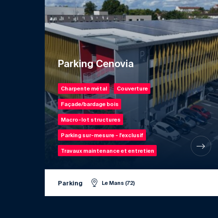
Parking Cenovia
Charpente métal
Couverture
Façade/bardage bois
Macro-lot structures
Parking sur-mesure - l'exclusif
Travaux maintenance et entretien
Parking
Le Mans (72)