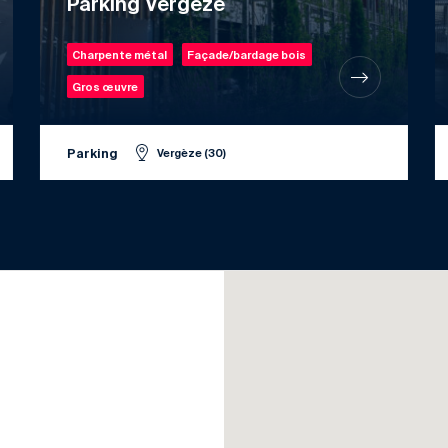
Parking Vergèze
Charpente métal
Façade/bardage bois
Gros œuvre
Parking
Vergèze (30)