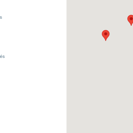
s
tés