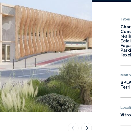
Type(
Char
Conc
réal
Ecla
Faça
Park
l'exc
Maitr
SPLA
Terri
Local
Vitro