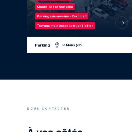
Macro-lot structures
Parking sur-mesure - l'exclusif
Travaux maintenance et entretien
Parking
Le Mans (72)
NOUS CONTACTER