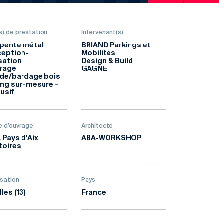
s) de prestation
Intervenant(s)
pente métal
BRIAND Parkings et
eption-
Mobilités
isation
Design & Build
irage
GAGNE
de/bardage bois
ing sur-mesure -
lusif
e d’ouvrage
Architecte
 Pays d'Aix
ABA-WORKSHOP
toires
isation
Pays
lles (13)
France