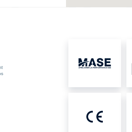
nt
os