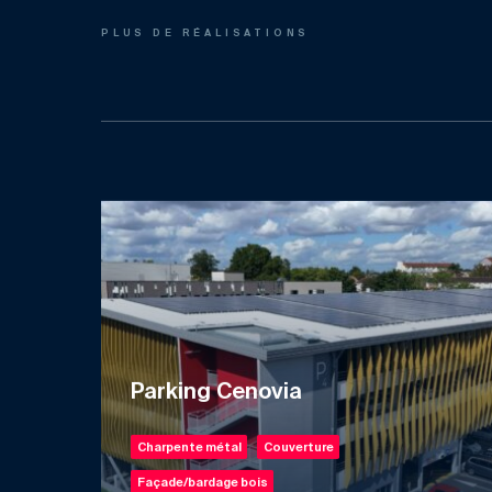
PLUS DE RÉALISATIONS
Parking Cenovia
Charpente métal
Couverture
Façade/bardage bois