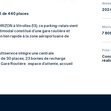
Année
202
+2 de 440 places
ZON à Vitrolles (13), ce parking-relais vient
Monta
timodal constitué d’une gare routière et
7 80
 lien rapide à la zone aéroportuaire de
Prise
ltiservice intègre une centrale
Conc
é de 30 places, 23 bornes de recharge
réal
 Gare Routière : espace d’attente, accueil