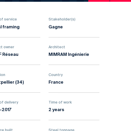
of service
Stakeholder(s)
l framing
Gagne
ct owner
Architect
F Réseau
MIMRAM Ingénierie
ion
Country
pellier (34)
France
of delivery
Time of work
-2017
2 years
ce built
Steel tonnage