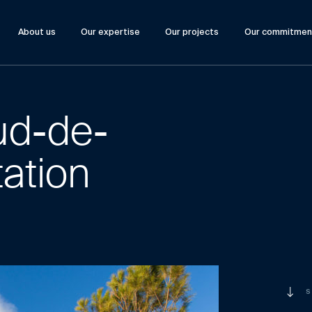
About us
Our expertise
Our projects
Our commitmen
ud-de-
tation