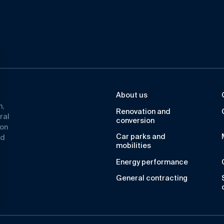
About us
n,
Renovation and
ral
conversion
ion
Car parks and
ad
mobilities
Energy performance
General contracting
s Options
ètres de confidentialité, en garantissant la conformité avec le