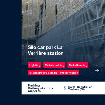
Silo car park La
Verrière station
Lighting
Metal cladding
Metal framing
Standardised parking – for efficiency
Parking
Saint-Quentin-en-
Railway stations
Yvelines (78)
Airports