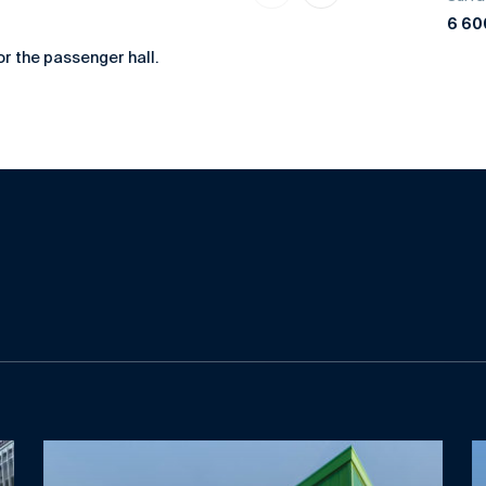
6 60
r the passenger hall.