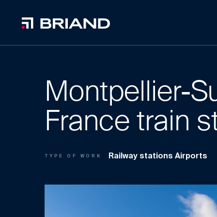
Montpellier-S
France train s
Railway stations Airports
TYPE OF WORK