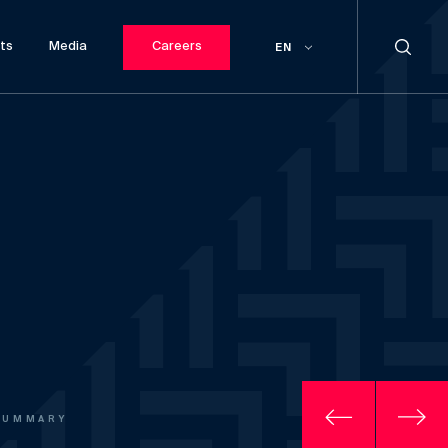
ts
Media
Careers
EN
SUMMARY