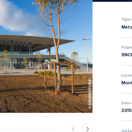
Type 
Meta
Proje
SNC
Locat
Mont
Date 
2015
Surfa