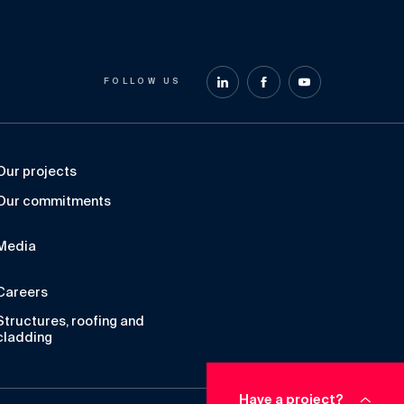
FOLLOW US
Our projects
Our commitments
Media
Careers
Structures, roofing and
cladding
s réglementations. Personnalisez vos préférences pour contrôler
Have a project?