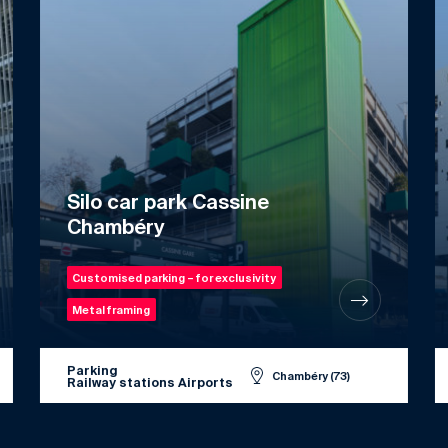
Silo car park Cassine
Chambéry
Customised parking – for exclusivity
Metal framing
Parking
Chambéry (73)
Railway stations Airports