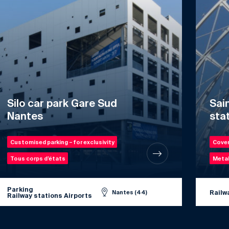
Silo car park Gare Sud
Sai
Nantes
sta
Customised parking – for exclusivity
Cover
Tous corps d’états
Metal
Parking
Railw
Nantes (44)
Railway stations Airports